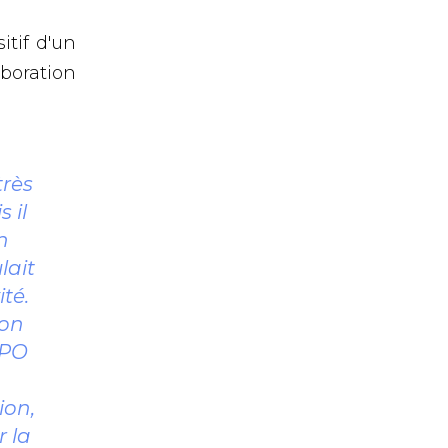
itif d'un
boration
très
 il
n
lait
té.
ion
DPO
ion,
r la