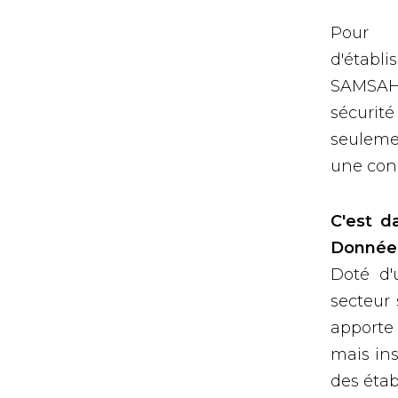
Pour l
d'établ
SAMSAH, 
sécurité
seuleme
une con
C'est d
Données
Doté d'
secteur 
apporte
mais ins
des étab