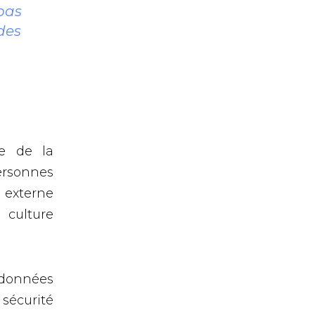
 pas
des
ce de la
ersonnes
 externe
culture
données
 sécurité