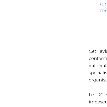
for
fo
Cet avi
conform
vulnéra
spécia
organisa
Le RGP
imposent