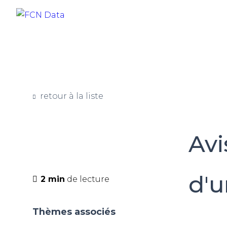
retour à la liste
Avi
d'u
2 min
de lecture
Thèmes associés