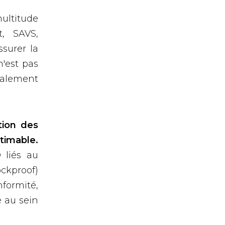
ltitude
t, SAVS,
ssurer la
n'est pas
galement
tion des
timable.
 liés au
ockproof)
formité,
é au sein