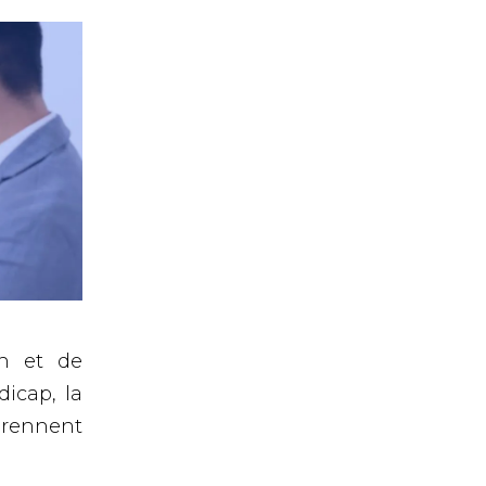
en et de
icap, la
prennent