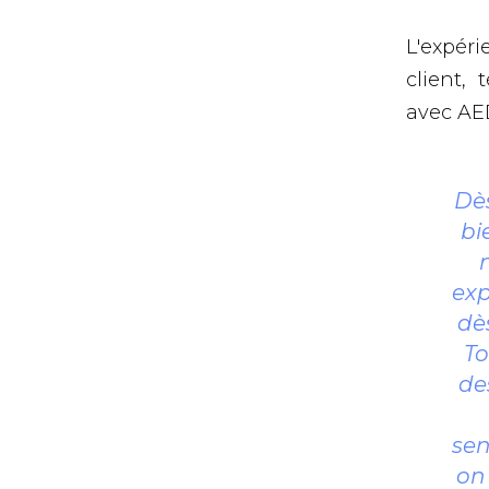
L'expéri
client,
avec AED
Dès
bi
exp
dè
To
de
sen
on 